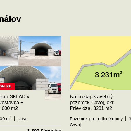
onálov
PONUKE
ájom SKLAD v
Na predaj Stavebný
ovostavba +
pozemok Čavoj, okr.
 600 m2
Prievidza, 3231 m2
2
00 m
Ilava
Pozemok pre rodinné domy
3
Čavoj
1 300
€/mesiac