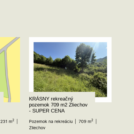
KRÁSNY rekreačný
pozemok 709 m2 Zliechov
- SUPER CENA
2
2
231 m
Pozemok na rekreáciu
709 m
Zliechov