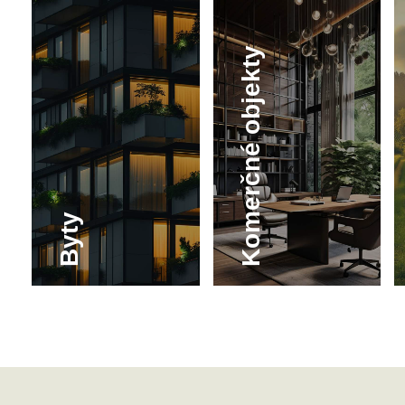
Komerčné objekty
Byty