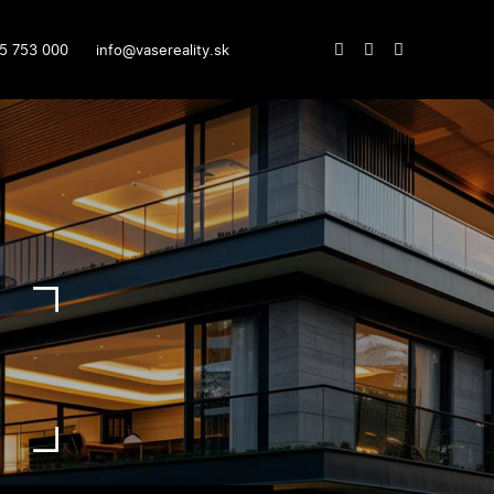
5 753 000
info@vasereality.sk