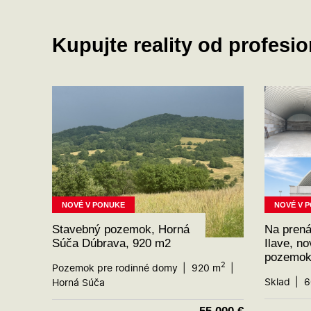
Kupujte reality od profesi
NOVÉ V PONUKE
NOVÉ V 
Stavebný pozemok, Horná
Na pren
Súča Dúbrava, 920 m2
Ilave, n
pozemok
2
Pozemok pre rodinné domy
920 m
Sklad
6
Horná Súča