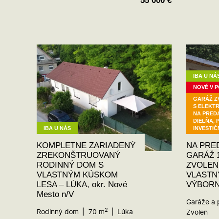
55 000
€
IBA U NÁ
NOVÉ V 
GARÁŽ Z
S ELEKT
NA PREDA
DIELŇA,
IBA U NÁS
INVESTIČ
KOMPLETNE ZARIADENÝ
NA PRE
ZREKONŠTRUOVANÝ
GARÁŽ 1
RODINNÝ DOM S
ZVOLEN
VLASTNÝM KÚSKOM
VLASTN
LESA – LÚKA, okr. Nové
VÝBORN
Mesto n/V
Garáže a 
2
Rodinný dom
70 m
Lúka
Zvolen