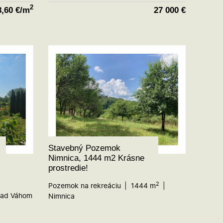
2
8,60
€/m
27 000
€
Stavebný Pozemok
Nimnica, 1444 m2 Krásne
prostredie!
2
Pozemok na rekreáciu
1444 m
nad Váhom
Nimnica