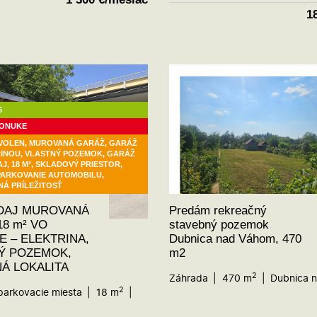
1
S
PONUKE
VOLEN, MUROVANÁ GARÁŽ, GARÁŽ
RINOU, VLASTNÝ POZEMOK, GARÁŽ
J, 18 M², SKLADOVÝ PRIESTOR,
 PARKOVANIE AUTOMOBILU,
NÁ PRÍLEŽITOSŤ
DAJ MUROVANÁ
Predám rekreačný
8 m² VO
stavebný pozemok
E – ELEKTRINA,
Dubnica nad Váhom, 470
Ý POZEMOK,
m2
Á LOKALITA
2
Záhrada
470 m
Dubnica 
2
parkovacie miesta
18 m