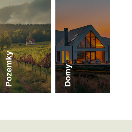
Pozemky
Domy
Byty