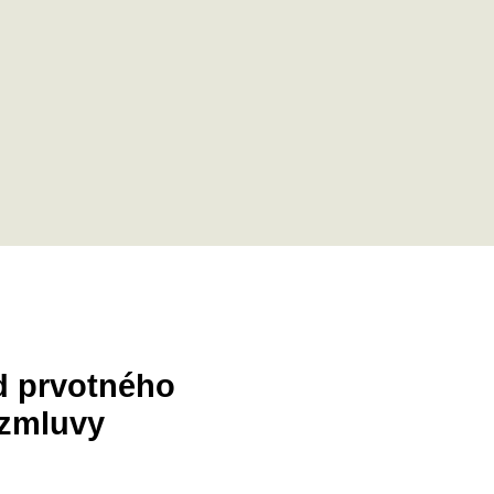
d prvotného
 zmluvy