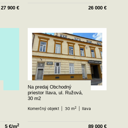
27 900
€
26 000
€
Na predaj Obchodný
priestor Ilava, ul. Ružová,
30 m2
2
Komerčný objekt
30 m
Ilava
2
5
€/m
89 000
€