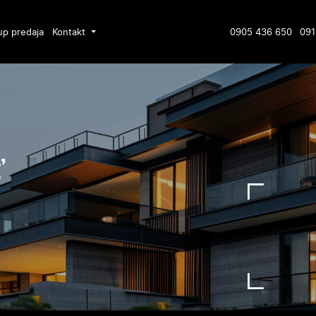
up predaja
Kontakt
0905 436 650
091
ť