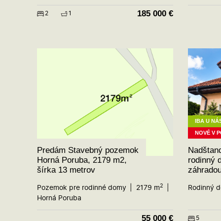
185 000
€
2
1
IBA U NÁ
NOVÉ V 
Predám Stavebný pozemok
Nadštand
Horná Poruba, 2179 m2,
rodinný 
šírka 13 metrov
záhrado
2
Pozemok pre rodinné domy
2179 m
Rodinný 
Horná Poruba
55 000
€
5