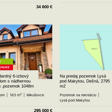
34 600
€
S
PONUKE
ardný 6-izbový
Na predaj pozemok Lysá
dom s nádhernou
pod Makytou, Dešná, 2795
u ,pozemok 1048m
m2
2
dom
163 m
Mikušovce
Pozemok na rekreáciu
Lysá pod Makytou
295 000
€