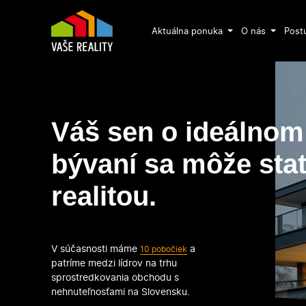
Aktuálna ponuka
O nás
Post
Váš sen o ideálnom
bývaní sa môže sta
realitou.
V súčasnosti máme
a
10 pobočiek
patríme medzi lídrov na trhu
sprostredkovania obchodu s
nehnuteľnosťami na Slovensku.