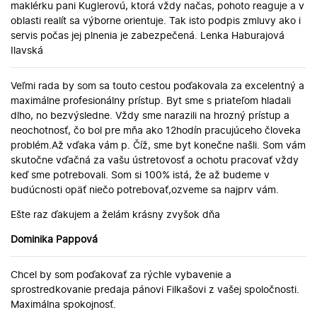
maklérku pani Kuglerovú, ktorá vždy načas, pohoto reaguje a v
oblasti realít sa výborne orientuje. Tak isto podpis zmluvy ako i
servis počas jej plnenia je zabezpečená. Lenka Haburajová
Ilavská
Veľmi rada by som sa touto cestou poďakovala za excelentný a
maximálne profesionálny prístup. Byt sme s priateľom hladali
dlho, no bezvýsledne. Vždy sme narazili na hrozný prístup a
neochotnosť, čo bol pre mňa ako 12hodín pracujúceho človeka
problém.Až vďaka vám p. Číž, sme byt konečne našli. Som vám
skutočne vďačná za vašu ústretovosť a ochotu pracovať vždy
keď sme potrebovali. Som si 100% istá, že až budeme v
budúcnosti opäť niečo potrebovať,ozveme sa najprv vám.
Ešte raz ďakujem a želám krásny zvyšok dňa
Dominika Pappová
Chcel by som poďakovať za rýchle vybavenie a
sprostredkovanie predaja pánovi Filkašovi z vašej spoločnosti.
Maximálna spokojnosť.