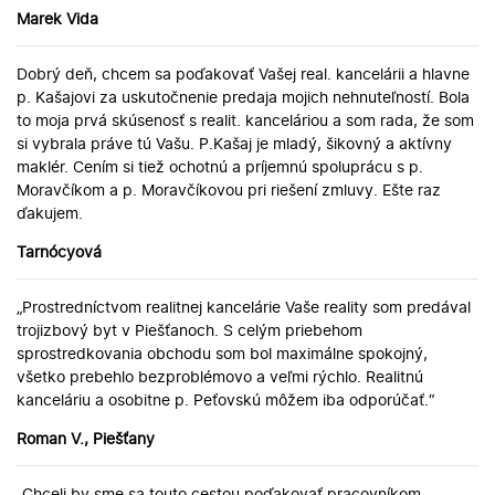
Marek Vida
Dobrý deň, chcem sa poďakovať Vašej real. kancelárii a hlavne
p. Kašajovi za uskutočnenie predaja mojich nehnuteľností. Bola
to moja prvá skúsenosť s realit. kanceláriou a som rada, že som
si vybrala práve tú Vašu. P.Kašaj je mladý, šikovný a aktívny
maklér. Cením si tiež ochotnú a príjemnú spoluprácu s p.
Moravčíkom a p. Moravčíkovou pri riešení zmluvy. Ešte raz
ďakujem.
Tarnócyová
„Prostredníctvom realitnej kancelárie Vaše reality som predával
trojizbový byt v Piešťanoch. S celým priebehom
sprostredkovania obchodu som bol maximálne spokojný,
všetko prebehlo bezproblémovo a veľmi rýchlo. Realitnú
kanceláriu a osobitne p. Peťovskú môžem iba odporúčať.“
Roman V., Piešťany
„Chceli by sme sa touto cestou poďakovať pracovníkom