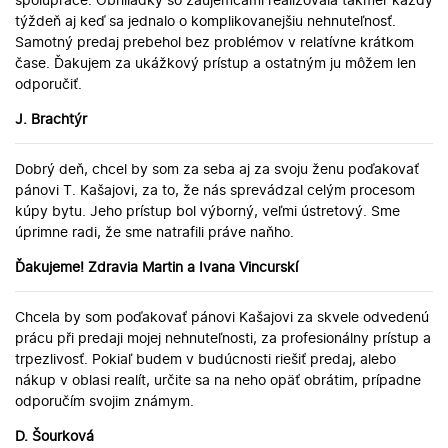
týždeň aj keď sa jednalo o komplikovanejšiu nehnuteľnosť.
Samotný predaj prebehol bez problémov v relatívne krátkom
čase. Ďakujem za ukážkový prístup a ostatným ju môžem len
odporučiť.
J. Brachtýr
Dobrý deň, chcel by som za seba aj za svoju ženu poďakovať
pánovi T. Kašajovi, za to, že nás sprevádzal celým procesom
kúpy bytu. Jeho prístup bol výborný, veľmi ústretový. Sme
úprimne radi, že sme natrafili práve naňho.
Ďakujeme! Zdravia Martin a Ivana Vincurskí
Chcela by som poďakovať pánovi Kašajovi za skvele odvedenú
prácu při predaji mojej nehnuteľnosti, za profesionálny prístup a
trpezlivosť. Pokiaľ budem v budúcnosti riešiť predaj, alebo
nákup v oblasi realít, určite sa na neho opäť obrátim, prípadne
odporučím svojim známym.
D. Šourková