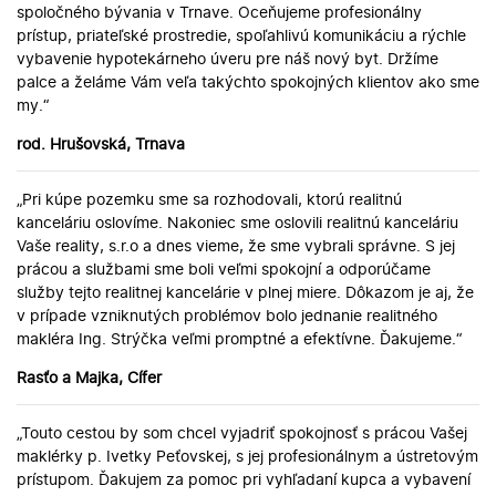
spoločného bývania v Trnave. Oceňujeme profesionálny
prístup, priateľské prostredie, spoľahlivú komunikáciu a rýchle
vybavenie hypotekárneho úveru pre náš nový byt. Držíme
palce a želáme Vám veľa takýchto spokojných klientov ako sme
my.“
rod. Hrušovská, Trnava
„Pri kúpe pozemku sme sa rozhodovali, ktorú realitnú
kanceláriu oslovíme. Nakoniec sme oslovili realitnú kanceláriu
Vaše reality, s.r.o a dnes vieme, že sme vybrali správne. S jej
prácou a službami sme boli veľmi spokojní a odporúčame
služby tejto realitnej kancelárie v plnej miere. Dôkazom je aj, že
v prípade vzniknutých problémov bolo jednanie realitného
makléra Ing. Strýčka veľmi promptné a efektívne. Ďakujeme.“
Rasťo a Majka, Cífer
„Touto cestou by som chcel vyjadriť spokojnosť s prácou Vašej
maklérky p. Ivetky Peťovskej, s jej profesionálnym a ústretovým
prístupom. Ďakujem za pomoc pri vyhľadaní kupca a vybavení