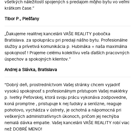
všetkých náležitostí spojených s predajom môjho bytu vo veľmi
krátkom čase.“
Tibor P., Piešťany
„Ďakujeme realitnej kancelárii VAŠE REALITY pobočka
Bratislava. za spoluprácu pri predaji nášho bytu. Profesionálne
služby a prívetivá komunikácia p. Hubináka = naša maximálna
spokojnosť ! Prajeme celému kolektívu veľa ďalších pracovných
úspechov a spokojných klientov.“
Andrej a Slávka, Bratislava
"Dobrý deň, prostredníctvom Vašej stránky chcem vyjadriť
vysokú spokojnosť s profesionálnym prístupom Vašej maklérky
p. Ivetky Peťovskej, ktorá svoju prácu vykonáva zodpovedne,
koná promptne , pristupuje k nej ľudsky a seriózne, reaguje
pohotovo, vychádza v ústrety, je ochotná a nápomocná pri
veškerých administratívnych úkonoch, pričom jej nechýba
nemalá dávka empatie. Vašej kancelárii VAŠE REALITY robí viac
než DOBRÉ MENO!