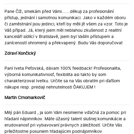
Pane Číž, smekám před Vámi.......děkuji za profesionální
přístup, jednání i samotnou komunikaci. Jako v každém oboru
či zaměstnání jsou jedinci, kteří by měli jít všem za vzor. Toto je
Váš případ. Já, který jsem měl neblahou zkušenost z realitní
kanceláří sídlící v Bratislavě, jsem byl Vaším přístupem a
zaníceností ohromený a překvapený. Budu Vás doporučovat
Zdraví Končický
Paní Iveta Peťovská, dávam 100% feedback! Profesionalita,
výborná komunikativnosť, fexibilita asi takto by som
charakterizoval Ivetku. Určite sa na Vás obratím pri ďaľšom
nákupe resp. predaji nehnutelnosti ĎAKUJEM !
Martin Crnomarkovič
Milý pán Eduard , ja som Vám nesmierne vďačná za pomoc pri
hľadaní nájomníkov. Máte úžasný talent slušnej komunikácie a
erudovanosť pri vybavovaní právnych záležitostí. Určite Vás
príležitostne posuniem hľadajúcim podnájomníkov.