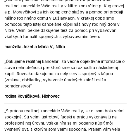
realitnej kancelárie Vaše reality v Nitre konkrétne p. Kuglerovej
a p. Moravčíkovi za ich komplexné služby a pomoc pri predaji
nášho rodinného domu v Lužiankach. V krátkej dobe sme
pomocou tejto istej kancelárie kúpili náš nový rodinný dom v
Nitre. Veľmi pekne ďakujeme tiež za pomoc pri vybavovaní
všetkých formalít spojených s vybavovaním úveru.
manželia Jozef a Mária V., Nitra
„Ďakujeme realitnej kancelárii za vecné objektívne informácie o
stave nehnuteľnosti pre ktorú sme sa rozhodli a následne aj
kúpili. Rovnako ďakujeme za celý servis spojený s kúpou
(zmluva, obhliadky, vybavenie úradných záležitostí a
poradenstvo)“
rodina Kováčiková, Hlohovec
„S prácou realitnej kancelárie Vaše reality, s.r.o. som bola veľmi
spokojná. Sú veľmi ústretoví, ľudskí a prácu vykonávajú na
profesionálnej úrovni. Vďaka ním sa mi podarilo kúpiť môj
vysnený byt, s ktorým som veľmi spokojná. Prajem vám veľa