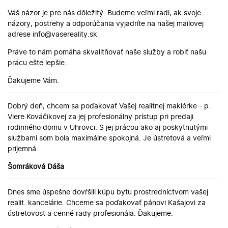
Váš názor je pre nás dôležitý. Budeme veľmi radi, ak svoje
názory, postrehy a odporúčania vyjadríte na našej mailovej
adrese
info@vasereality.sk
Práve to nám pomáha skvalitňovať naše služby a robiť našu
prácu ešte lepšie.
Ďakujeme Vám.
Dobrý deň, chcem sa poďakovať Vašej realitnej maklérke - p.
Viere Kováčikovej za jej profesionálny prístup pri predaji
rodinného domu v Uhrovci. S jej prácou ako aj poskytnutými
službami som bola maximálne spokojná. Je ústretová a veľmi
príjemná.
Šomráková Dáša
Dnes sme úspešne dovŕšili kúpu bytu prostredníctvom vašej
realit. kancelárie. Chceme sa poďakovať pánovi Kašajovi za
ústretovost a cenné rady profesionála. Ďakujeme.