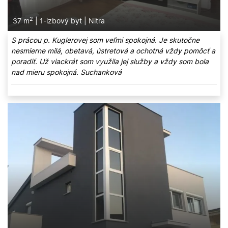
2
37 m
|
1-izbový byt
|
Nitra
S prácou p. Kuglerovej som veľmi spokojná. Je skutočne
nesmierne milá, obetavá, ústretová a ochotná vždy pomôcť a
poradiť. Už viackrát som využila jej služby a vždy som bola
nad mieru spokojná. Suchanková