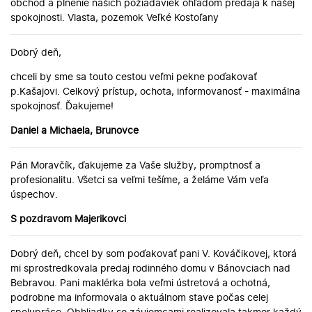
obchod a plnenie našich požiadaviek ohľadom predaja k našej
spokojnosti. Vlasta, pozemok Veľké Kostoľany
Dobrý deň,
chceli by sme sa touto cestou veľmi pekne poďakovať
p.Kašajovi. Celkový prístup, ochota, informovanosť - maximálna
spokojnosť. Ďakujeme!
Daniel a Michaela, Brunovce
Pán Moravčík, ďakujeme za Vaše služby, promptnosť a
profesionalitu. Všetci sa veľmi tešíme, a želáme Vám veľa
úspechov.
S pozdravom Majerikovci
Dobrý deň, chcel by som poďakovať pani V. Kováčikovej, ktorá
mi sprostredkovala predaj rodinného domu v Bánovciach nad
Bebravou. Pani maklérka bola veľmi ústretová a ochotná,
podrobne ma informovala o aktuálnom stave počas celej
spolupráce. Obhliadky so záujemcami realizovala takmer každý