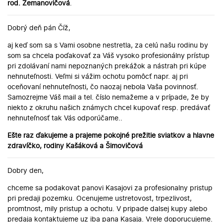
rod. Zemanovičová
.
Dobrý deň pán Číž,
aj keď som sa s Vami osobne nestretla, za celú našu rodinu by
som sa chcela poďakovať za Váš vysoko profesionálny prístup
pri zdolávaní nami nepoznaných prekážok a nástrah pri kúpe
nehnuteľnosti. Veľmi si vážim ochotu pomôcť napr. aj pri
oceňovaní nehnuteľnosti, čo naozaj nebola Vaša povinnosť.
Samozrejme Váš mail a tel. číslo nemažeme a v prípade, že by
niekto z okruhu našich známych chcel kupovať resp. predávať
nehnuteľnosť tak Vás odporúčame..
Ešte raz ďakujeme a prajeme pokojné prežitie sviatkov a hlavne
zdravíčko, rodiny Kašáková a Šimovičová
Dobry den,
chceme sa podakovat panovi Kasajovi za profesionalny pristup
pri predaji pozemku. Ocenujeme ustretovost, trpezlivost,
promtnost, mily pristup a ochotu. V pripade dalsej kupy alebo
predaja kontaktujeme uz iba pana Kasaja. Vrele doporucujeme.