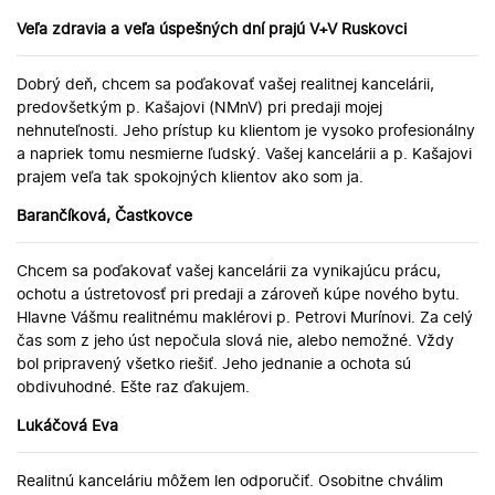
Veľa zdravia a veľa úspešných dní prajú V+V Ruskovci
Dobrý deň, chcem sa poďakovať vašej realitnej kancelárii,
predovšetkým p. Kašajovi (NMnV) pri predaji mojej
nehnuteľnosti. Jeho prístup ku klientom je vysoko profesionálny
a napriek tomu nesmierne ľudský. Vašej kancelárii a p. Kašajovi
prajem veľa tak spokojných klientov ako som ja.
Barančíková, Častkovce
Chcem sa poďakovať vašej kancelárii za vynikajúcu prácu,
ochotu a ústretovosť pri predaji a zároveň kúpe nového bytu.
Hlavne Vášmu realitnému maklérovi p. Petrovi Murínovi. Za celý
čas som z jeho úst nepočula slová nie, alebo nemožné. Vždy
bol pripravený všetko riešiť. Jeho jednanie a ochota sú
obdivuhodné. Ešte raz ďakujem.
Lukáčová Eva
Realitnú kanceláriu môžem len odporučiť. Osobitne chválim