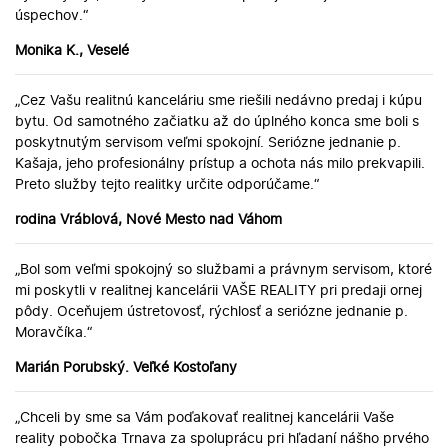
úspechov.“
Monika K., Veselé
„Cez Vašu realitnú kanceláriu sme riešili nedávno predaj i kúpu
bytu. Od samotného začiatku až do úplného konca sme boli s
poskytnutým servisom veľmi spokojní. Seriózne jednanie p.
Kašaja, jeho profesionálny prístup a ochota nás milo prekvapili.
Preto služby tejto realitky určite odporúčame.“
rodina Vráblová, Nové Mesto nad Váhom
„Bol som veľmi spokojný so službami a právnym servisom, ktoré
mi poskytli v realitnej kancelárii VAŠE REALITY pri predaji ornej
pôdy. Oceňujem ústretovosť, rýchlosť a seriózne jednanie p.
Moravčíka.“
Marián Porubský. Veľké Kostoľany
„Chceli by sme sa Vám poďakovať realitnej kancelárii Vaše
reality pobočka Trnava za spoluprácu pri hľadaní nášho prvého