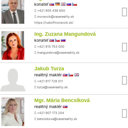
konateľ
+421 905 436 650
moravcik@vasereality.sk
https://rudolfmoravcik.sk/
Ing. Zuzana Mangundová
konateľ
+421 915 753 000
mangundova@vasereality.sk
Jakub Turza
realitný maklér
+421 917 728 011
turza@vasereality.sk
Mgr. Mária Bencsíková
realitný maklér
+421 907 173 204
bencsikova@vasereality.sk