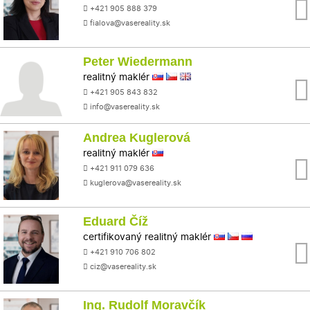
+421 905 888 379
fialova@vasereality.sk
Peter Wiedermann
realitný maklér
+421 905 843 832
info@vasereality.sk
Andrea Kuglerová
realitný maklér
+421 911 079 636
kuglerova@vasereality.sk
Eduard Číž
certifikovaný realitný maklér
+421 910 706 802
ciz@vasereality.sk
Ing. Rudolf Moravčík