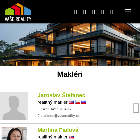
Makléri
Jaroslav Štefanec
realitný maklér
+421 949 570 405
stefanec@vasereality.sk
Martina Fialová
realitný maklér