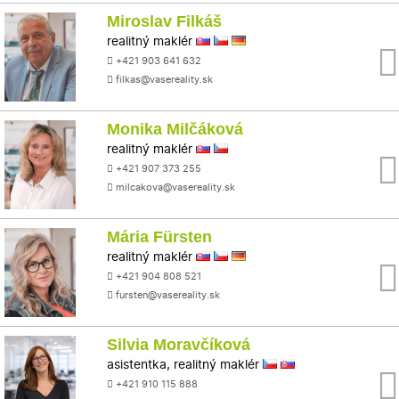
Miroslav Filkáš
realitný maklér
+421 903 641 632
filkas@vasereality.sk
Monika Milčáková
realitný maklér
+421 907 373 255
milcakova@vasereality.sk
Mária Fürsten
realitný maklér
+421 904 808 521
fursten@vasereality.sk
Silvia Moravčíková
asistentka, realitný maklér
+421 910 115 888