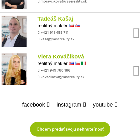
moravcikova@vasereality.sk
Tadeáš Kašaj
realitný maklér
+421 911 455 711
kasaj@vasereality.sk
Viera Kováčiková
realitný maklér
+421 949 780 186
kovacikova@vasereality.sk
facebook
instagram
youtube
Chcem predať svoju nehnuteľnosť