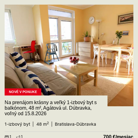
NOVÉ V PONUKE
Na prenájom krásny a veľký 1-izbový byt s
balkónom, 48 m², Agátová ul. Dúbravka,
voľný od 15.8.2026
2
1-izbový byt
48 m
Bratislava-Dúbravka
700
€/mesiac
1
1