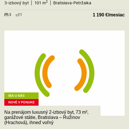
2
3-izbový byt
101 m
Bratislava-Petržalka
1 190
€/mesiac
3
1
IBA U NÁS
NOVÉ V PONUKE
Na prenájom luxusný 2-izbový byt, 73 m²,
garážové státie, Bratislava – Ružinov
(Hrachová), ihneď voľný