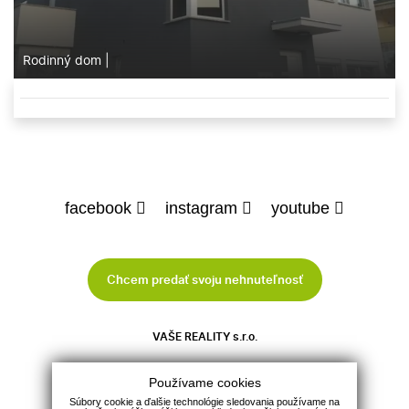
Rodinný dom
|
facebook
instagram
youtube
Chcem predať svoju nehnuteľnosť
VAŠE REALITY s.r.o.
Tel.:
0905 436 650
Používame cookies
Mobil:
0915 753 000
Súbory cookie a ďalšie technológie sledovania používame na
E-mail:
info@vasereality.sk