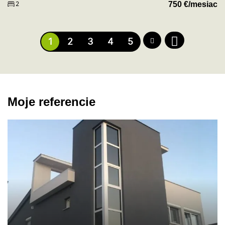
750
€/mesiac
2
1
2
3
4
5
Moje referencie