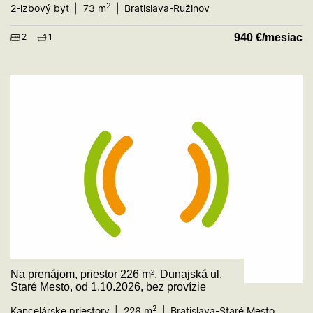
2
2-izbový byt
73 m
Bratislava-Ružinov
940
€/mesiac
2
1
Na prenájom, priestor 226 m², Dunajská ul.
Staré Mesto, od 1.10.2026, bez provízie
2
Kancelárske priestory
226 m
Bratislava-Staré Mesto