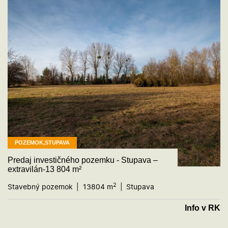
POZEMOK,STUPAVA
Predaj investičného pozemku - Stupava –
extravilán-13 804 m²
2
Stavebný pozemok
13804 m
Stupava
Info v RK