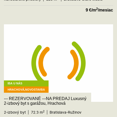
2
9
€/m
/mesiac
IBA U NÁS
HRACHOVÁ,NOVOSTAVBA
--- REZERVOVANÉ ---NA PREDAJ Luxusný
2-izbový byt s garážou, Hrachová
2
2-izbový byt
72.3 m
Bratislava-Ružinov