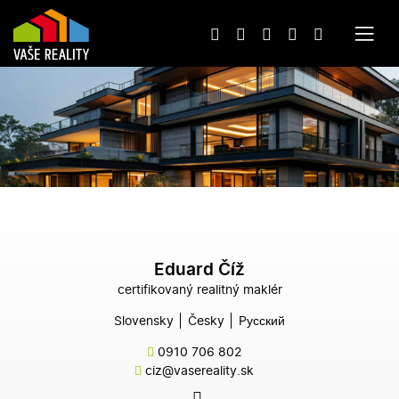
Eduard Číž
certifikovaný realitný maklér
Slovensky
Česky
Pусский
0910 706 802
ciz@vasereality.sk