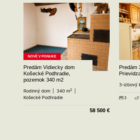
NOVÉ V PONUKE
Predám Vidiecky dom
Predám 3
Košecké Podhradie,
Prievidza
pozemok 340 m2
3-izbový 
2
Rodinný dom
340 m
Košecké Podhradie
3
58 500
€