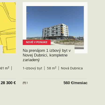
NOVÉ V PONUKE
Na prenájom 1 izbový byt v
Novej Dubnici, kompletne
zariadený
2
2
61 m
1-izbový byt
58 m
Nová Dubnica
28 300
€
560
€/mesiac
1