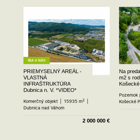
IBA U NÁS
PRIEMYSELNÝ AREÁL -
Na pred
VLASTNÁ
m2 s ro
INFRAŠTRUKTÚRA
Košecké
Dubnica n. V. *VIDEO*
Pozemok 
2
Komerčný objekt
15935 m
Košecké P
Dubnica nad Váhom
2 000 000
€