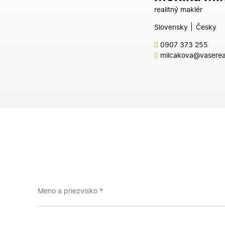
realitný maklér
Slovensky
Česky
0907 373 255
milcakova@vasereal