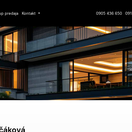
up predaja
Kontakt
0905 436 650
091
lčáková