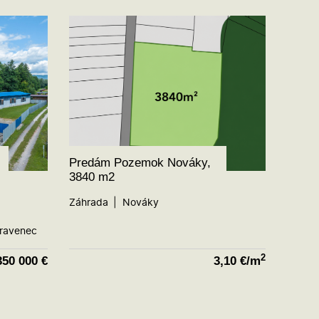
Predám Pozemok Nováky,
3840 m2
Záhrada
Nováky
ravenec
2
350 000
€
3,10
€/m