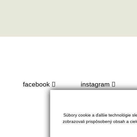
facebook
instagram
Súbory cookie a ďalšie technológie s
zobrazovali prispôsobený obsah a ciel
VAŠE REALITY s.r.o.
PONUKA
Tel.:
0905 436 650
Predaj