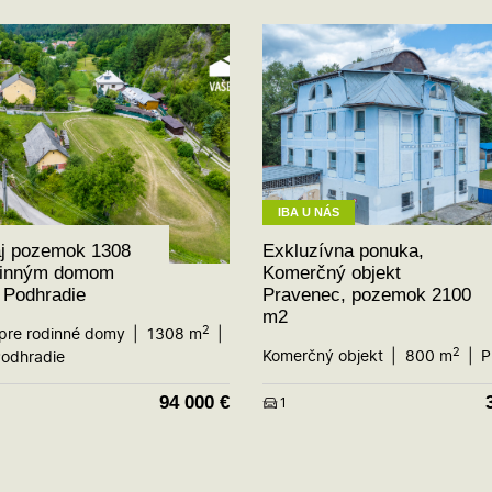
IBA U NÁS
aj pozemok 1308
Exkluzívna ponuka,
dinným domom
Komerčný objekt
 Podhradie
Pravenec, pozemok 2100
m2
2
pre rodinné domy
1308 m
2
Komerčný objekt
800 m
P
odhradie
94 000
€
1