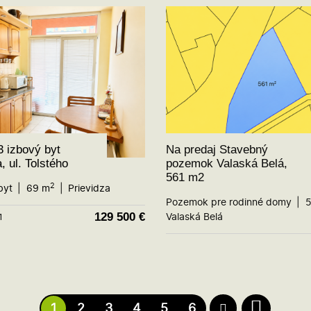
 izbový byt
Na predaj Stavebný
, ul. Tolstého
pozemok Valaská Belá,
561 m2
2
byt
69 m
Prievidza
Pozemok pre rodinné domy
5
129 500
€
Valaská Belá
1
1
2
3
4
5
6