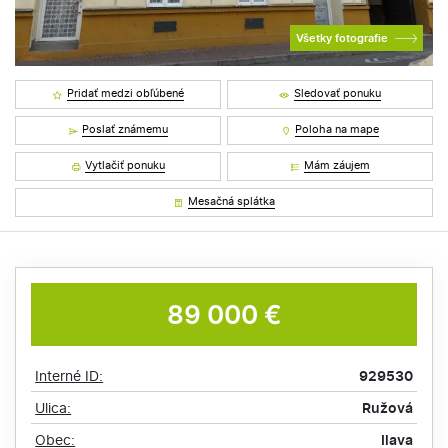
Všetky fotografie
Pridať medzi obľúbené
Sledovať ponuku
Poslať známemu
Poloha na mape
Vytlačiť ponuku
Mám záujem
Mesačná splátka
89 000 €
Interné ID:
929530
Ulica:
Ružová
Obec:
Ilava