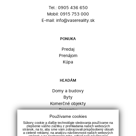
Tel.:
0905 436 650
Mobil:
0915 753 000
E-mail:
info@vasereality.sk
PONUKA
Predaj
Prenájom
Kúpa
HĽADÁM
Domy a budovy
Byty
Komerčné objekty
Pozemky
Používame cookies
Súbory cookie a ďalšie technológie sledovania používame na
zlepšenie vášho zážitku z prehliadania našich webových
INFO
stránok, na to, aby sme vám zobrazovali prispôsobený obsah
a cielené reklamy, na analýzu návštevnosti našich webových
stránok a na pochopenie toho, odkiaľ naši návštevníci