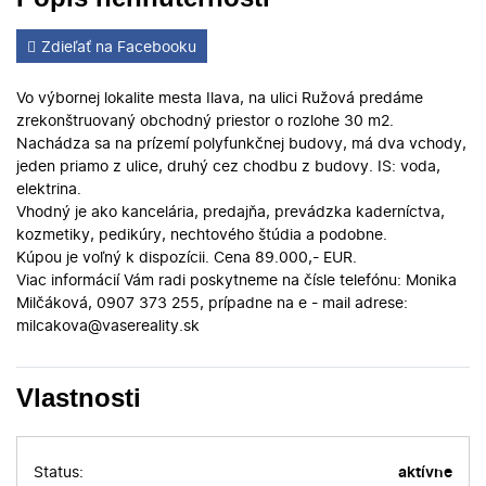
Zdieľať na Facebooku
Vo výbornej lokalite mesta Ilava, na ulici Ružová predáme
zrekonštruovaný obchodný priestor o rozlohe 30 m2.
Nachádza sa na prízemí polyfunkčnej budovy, má dva vchody,
jeden priamo z ulice, druhý cez chodbu z budovy. IS: voda,
elektrina.
Vhodný je ako kancelária, predajňa, prevádzka kaderníctva,
kozmetiky, pedikúry, nechtového štúdia a podobne.
Kúpou je voľný k dispozícii. Cena 89.000,- EUR.
Viac informácií Vám radi poskytneme na čísle telefónu: Monika
Milčáková, 0907 373 255, prípadne na e - mail adrese:
milcakova@vasereality.sk
Vlastnosti
Status:
aktívne