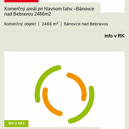
Komerčný areál pri hlavnom ťahu –Bánovce
nad Bebravou 2466m2
2
Komerčný objekt
2466 m
Bánovce nad Bebravou
info v RK
IBA U NÁS