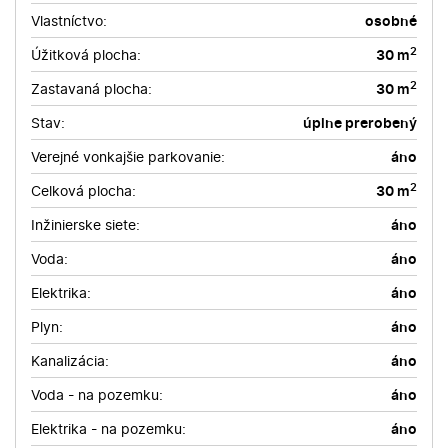
Vlastníctvo:
osobné
2
Úžitková plocha:
30 m
2
Zastavaná plocha:
30 m
Stav:
úplne prerobený
Verejné vonkajšie parkovanie:
áno
2
Celková plocha:
30 m
Inžinierske siete:
áno
Voda:
áno
Elektrika:
áno
Plyn:
áno
Kanalizácia:
áno
Voda - na pozemku:
áno
Elektrika - na pozemku:
áno