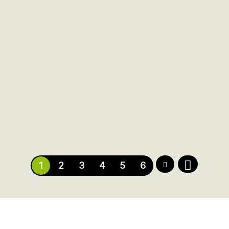
NOVÉ V PONUKE
Stavebný pozemok 656 m² Prašník – Grnča |
Pokoj vidieka
2
Stavebný pozemok
656 m
Prašník
39 000
€
2
1
2
3
4
5
6