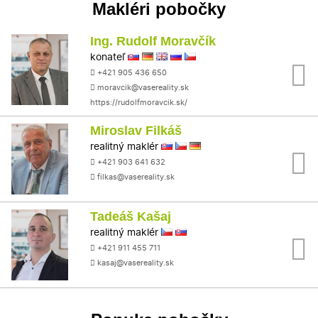
Makléri pobočky
Ing. Rudolf Moravčík
konateľ
+421 905 436 650
moravcik@vasereality.sk
https://rudolfmoravcik.sk/
Miroslav Filkáš
realitný maklér
+421 903 641 632
filkas@vasereality.sk
Tadeáš Kašaj
realitný maklér
+421 911 455 711
kasaj@vasereality.sk