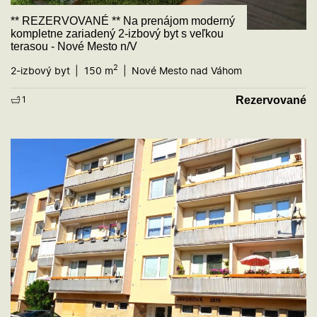
** REZERVOVANÉ ** Na prenájom moderný
kompletne zariadený 2-izbový byt s veľkou
terasou - Nové Mesto n/V
2
2-izbový byt
150 m
Nové Mesto nad Váhom
Rezervované
1