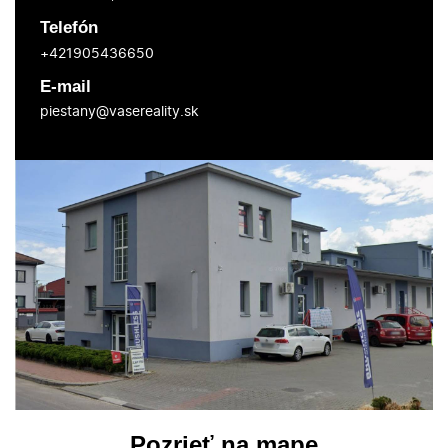
Telefón
+421905436650
E-mail
piestany@vasereality.sk
Pozrieť na mape