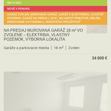
IBA U NÁS
NOVÉ V PONUKE
GARÁŽ ZVOLEN, MUROVANÁ GARÁŽ, GARÁŽ S ELEKTRINOU, VLASTNÝ
POZEMOK, GARÁŽ NA PREDAJ, 18 M², SKLADOVÝ PRIESTOR, DIELŇA,
PARKOVANIE AUTOMOBILU, INVESTIČNÁ PRÍLEŽITOSŤ
NA PREDAJ MUROVANÁ GARÁŽ 18 m² VO
ZVOLENE – ELEKTRINA, VLASTNÝ
POZEMOK, VÝBORNÁ LOKALITA
2
Garáže a parkovacie miesta
18 m
Zvolen
34 600
€