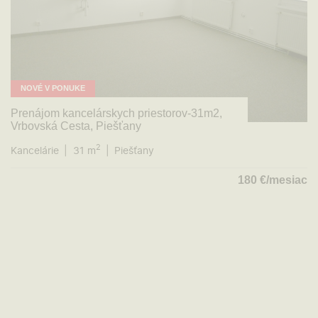
NOVÉ V PONUKE
Prenájom kancelárskych priestorov-31m2,
Vrbovská Cesta, Piešťany
2
Kancelárie
31 m
Piešťany
180
€/mesiac