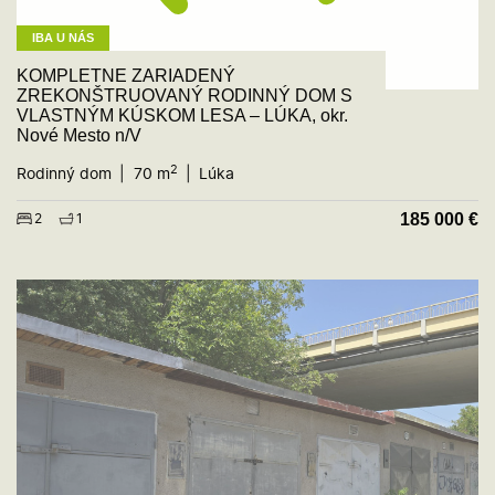
IBA U NÁS
KOMPLETNE ZARIADENÝ
ZREKONŠTRUOVANÝ RODINNÝ DOM S
VLASTNÝM KÚSKOM LESA – LÚKA, okr.
Nové Mesto n/V
2
Rodinný dom
70 m
Lúka
185 000
€
2
1