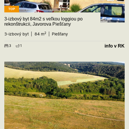
TOP
3-izbový byt 84m2 s veľkou loggiou po
rekonštrukcii, Javorova Piešťany
2
3-izbový byt
84 m
Piešťany
info v RK
3
1