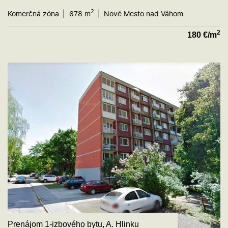
2
Komerčná zóna
678 m
Nové Mesto nad Váhom
2
180
€/m
Prenájom 1-izbového bytu, A. Hlinku