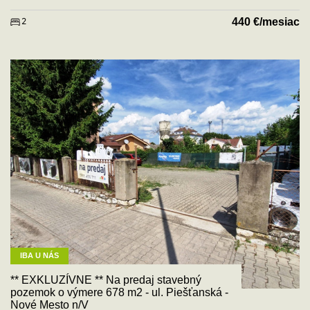
440
€/mesiac
2
IBA U NÁS
** EXKLUZÍVNE ** Na predaj stavebný
pozemok o výmere 678 m2 - ul. Piešťanská -
Nové Mesto n/V