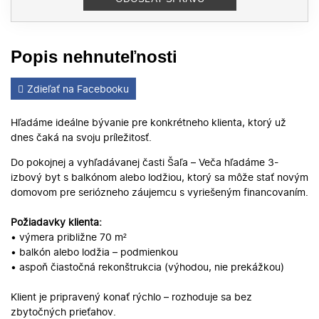
Popis nehnuteľnosti
Zdieľať na Facebooku
Hľadáme ideálne bývanie pre konkrétneho klienta, ktorý už
dnes čaká na svoju príležitosť.
Do pokojnej a vyhľadávanej časti Šaľa – Veča hľadáme 3-
izbový byt s balkónom alebo lodžiou, ktorý sa môže stať novým
domovom pre seriózneho záujemcu s vyriešeným financovaním.
Požiadavky klienta:
• výmera približne 70 m²
• balkón alebo lodžia – podmienkou
• aspoň čiastočná rekonštrukcia (výhodou, nie prekážkou)
Klient je pripravený konať rýchlo – rozhoduje sa bez
zbytočných prieťahov.