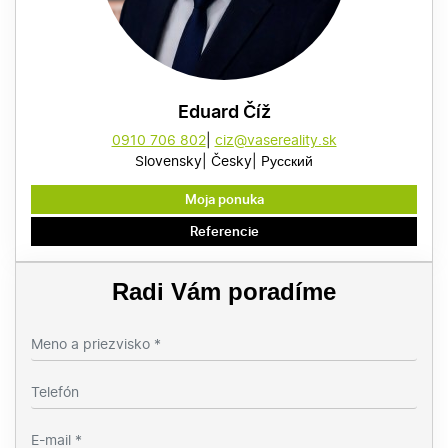
Eduard Číž
0910 706 802
ciz@vasereality.sk
Slovensky
Česky
Pусский
Moja ponuka
Referencie
Radi Vám poradíme