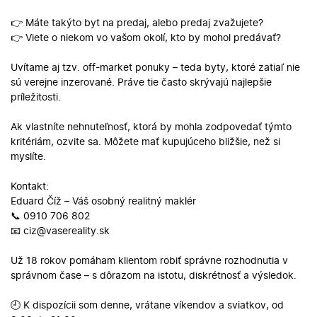
👉 Máte takýto byt na predaj, alebo predaj zvažujete?
👉 Viete o niekom vo vašom okolí, kto by mohol predávať?
Uvítame aj tzv. off-market ponuky – teda byty, ktoré zatiaľ nie
sú verejne inzerované. Práve tie často skrývajú najlepšie
príležitosti.
Ak vlastníte nehnuteľnosť, ktorá by mohla zodpovedať týmto
kritériám, ozvite sa. Môžete mať kupujúceho bližšie, než si
myslíte.
Kontakt:
Eduard Číž – Váš osobný realitný maklér
📞 0910 706 802
📧 ciz@vasereality.sk
Už 18 rokov pomáham klientom robiť správne rozhodnutia v
správnom čase – s dôrazom na istotu, diskrétnosť a výsledok.
🕘 K dispozícii som denne, vrátane víkendov a sviatkov, od