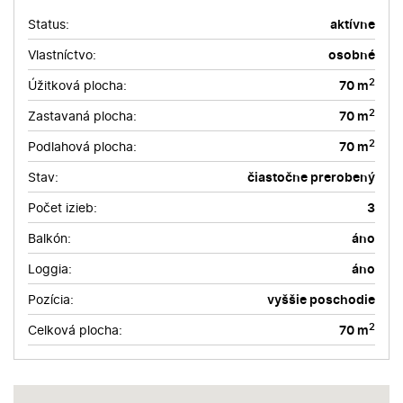
Status:
aktívne
Vlastníctvo:
osobné
2
Úžitková plocha:
70 m
2
Zastavaná plocha:
70 m
2
Podlahová plocha:
70 m
Stav:
čiastočne prerobený
Počet izieb:
3
Balkón:
áno
Loggia:
áno
Pozícia:
vyššie poschodie
2
Celková plocha:
70 m