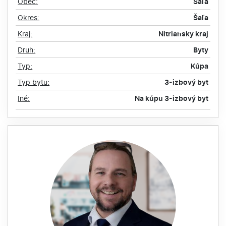
Obec:
Šaľa
Okres:
Šaľa
Kraj:
Nitriansky kraj
Druh:
Byty
Typ:
Kúpa
Typ bytu:
3-izbový byt
Iné:
Na kúpu 3-izbový byt