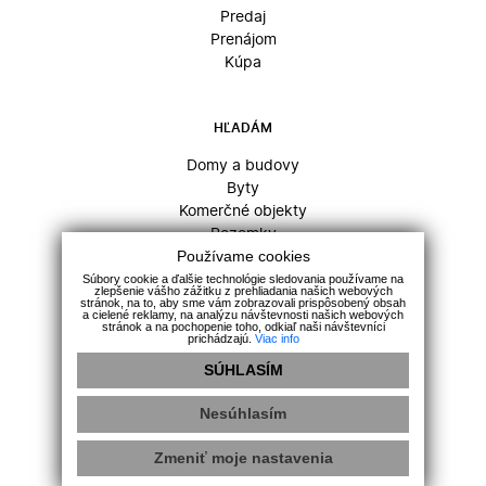
Predaj
Prenájom
Kúpa
HĽADÁM
Domy a budovy
Byty
Komerčné objekty
Pozemky
Používame cookies
Súbory cookie a ďalšie technológie sledovania používame na
zlepšenie vášho zážitku z prehliadania našich webových
INFO
stránok, na to, aby sme vám zobrazovali prispôsobený obsah
a cielené reklamy, na analýzu návštevnosti našich webových
stránok a na pochopenie toho, odkiaľ naši návštevníci
Kontakt
prichádzajú.
Viac info
Makléri
SÚHLASÍM
Napíšte nám
Nesúhlasím
Etický kódex
Reklamačný poriadok
GDPR
Energetický certifikát
Cookies
Zmeniť moje nastavenia
webdesign
|
webex.digital