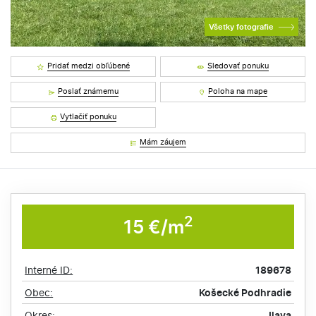
Všetky fotografie
Pridať medzi obľúbené
Sledovať ponuku
Poslať známemu
Poloha na mape
Vytlačiť ponuku
Mám záujem
2
15 €/m
Interné ID:
189678
Obec:
Košecké Podhradie
Okres:
Ilava