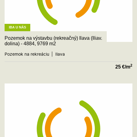
IBA U NÁS
Pozemok na výstavbu (rekreačný) Ilava (Iliav.
dolina) - 4884, 9769 m2
Pozemok na rekreáciu
Ilava
2
25
€/m