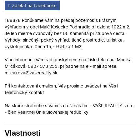
Zdieľať na Facebooku
189678 Ponúkame Vám na predaj pozemok s krásnym
výhľadom v obci Malé Košecké Podhradie o rozlohe 1022 m2.
Je len mierne svahovitý bez IS. Kamenitá prístupová cesta.
Výhody: slnečný, pekný výhľad, tiché prostredie, turistika,
cykloturistika. Cena 15,- EUR za 1 M2.
Viac informácií Vám radi poskytneme na čísle telefónu: Monika
Milčáková, 0907 373 255, prípadne na e - mail adrese:
milcakova@vasereality.sk
Pri kontaktovaní emailom, Vás prosíme uvádzať na Vás i
telefonický kontakt.
Na skoré stretnutie s Vami sa teší náš tím - VAŠE REALITY s.r.o.
- člen Realitnej Únie Slovenskej republiky
Vlastnosti