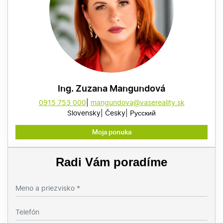
Ing. Zuzana Mangundová
0915 753 000
mangundova@vasereality.sk
Slovensky
Česky
Pусский
Moja ponuka
Radi Vám poradíme