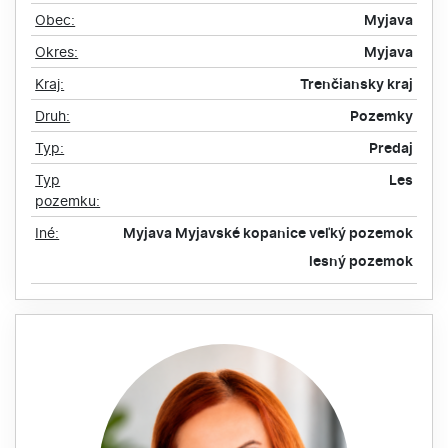
Obec:
Myjava
Okres:
Myjava
Kraj:
Trenčiansky kraj
Druh:
Pozemky
Typ:
Predaj
Typ
Les
pozemku:
Iné:
Myjava
Myjavské kopanice
veľký pozemok
lesný pozemok