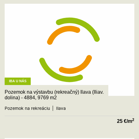
IBA U NÁS
Pozemok na výstavbu (rekreačný) Ilava (Iliav.
dolina) - 4884, 9769 m2
Pozemok na rekreáciu
Ilava
2
25
€/m