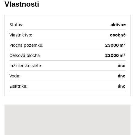
Vlastnosti
Status:
aktívne
Vlastníctvo:
osobné
2
Plocha pozemku:
23000 m
2
Celková plocha:
23000 m
Inžinierske siete:
áno
Voda:
áno
Elektrika:
áno