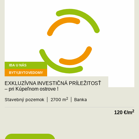
IBA U NÁS
BYTY,BYTOVEDOMY
EXKLUZÍVNA INVESTIČNÁ PRÍLEŽITOSŤ
– pri Kúpeľnom ostrove !
2
Stavebný pozemok
2700 m
Banka
2
120
€/m