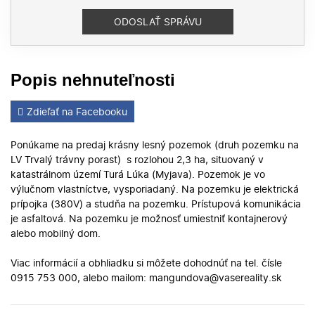
Popis nehnuteľnosti
Zdieľať na Facebooku
Ponúkame na predaj krásny lesný pozemok (druh pozemku na
LV Trvalý trávny porast) s rozlohou 2,3 ha, situovaný v
katastrálnom území Turá Lúka (Myjava). Pozemok je vo
výlučnom vlastníctve, vysporiadaný. Na pozemku je elektrická
prípojka (380V) a studňa na pozemku. Prístupová komunikácia
je asfaltová. Na pozemku je možnosť umiestniť kontajnerový
alebo mobilný dom.
Viac informácií a obhliadku si môžete dohodnúť na tel. čísle
0915 753 000, alebo mailom: mangundova@vasereality.sk