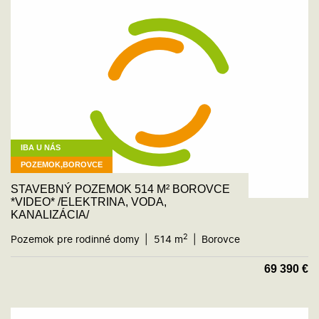
IBA U NÁS
POZEMOK,BOROVCE
STAVEBNÝ POZEMOK 514 M² BOROVCE
*VIDEO* /ELEKTRINA, VODA,
KANALIZÁCIA/
2
Pozemok pre rodinné domy
514 m
Borovce
69 390
€