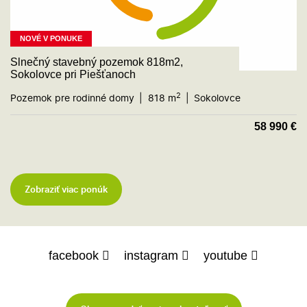
NOVÉ V PONUKE
Slnečný stavebný pozemok 818m2,
Sokolovce pri Piešťanoch
2
Pozemok pre rodinné domy
818 m
Sokolovce
58 990
€
Zobraziť viac ponúk
facebook
instagram
youtube