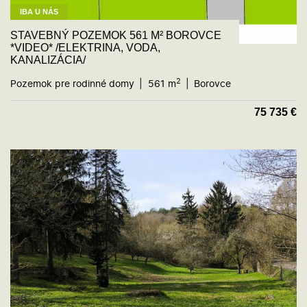
IBA U NÁS
STAVEBNÝ POZEMOK 561 M² BOROVCE
*VIDEO* /ELEKTRINA, VODA,
KANALIZÁCIA/
2
Pozemok pre rodinné domy
561 m
Borovce
75 735
€