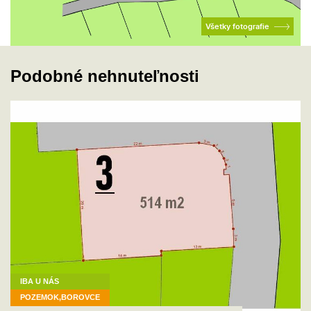
Všetky fotografie
Podobné nehnuteľnosti
IBA U NÁS
POZEMOK,BOROVCE