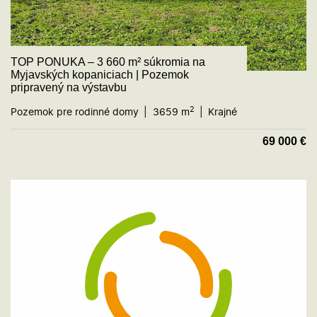
TOP PONUKA – 3 660 m² súkromia na
Myjavských kopaniciach | Pozemok
pripravený na výstavbu
2
Pozemok pre rodinné domy
3659 m
Krajné
69 000
€