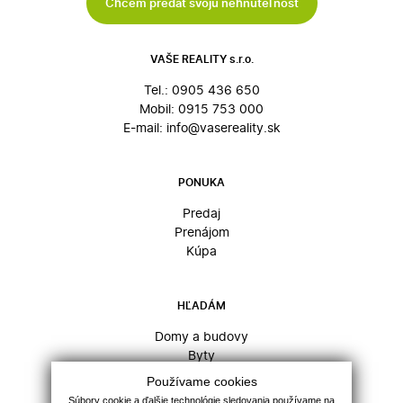
Chcem predať svoju nehnuteľnosť
VAŠE REALITY s.r.o.
Tel.:
0905 436 650
Mobil:
0915 753 000
E-mail:
info@vasereality.sk
PONUKA
Predaj
Prenájom
Kúpa
HĽADÁM
Domy a budovy
Byty
Komerčné objekty
Používame cookies
Pozemky
Súbory cookie a ďalšie technológie sledovania používame na