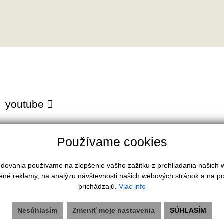
youtube
Používame cookies
ledovania používame na zlepšenie vášho zážitku z prehliadania našich
HĽADÁM
ené reklamy, na analýzu návštevnosti našich webových stránok a na po
Domy a budovy
prichádzajú.
Viac info
Byty
Komerčné objekty
Nesúhlasím
Zmeniť moje nastavenia
SÚHLASÍM
Pozemky