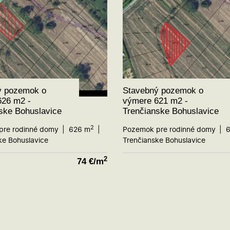
ý pozemok o
Stavebný pozemok o
626 m2 -
výmere 621 m2 -
ske Bohuslavice
Trenčianske Bohuslavice
2
pre rodinné domy
626 m
Pozemok pre rodinné domy
6
ke Bohuslavice
Trenčianske Bohuslavice
2
74
€/m