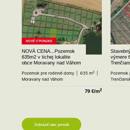
NOVÉ V PONUKE
NOVÁ CENA...Pozemok
Stavebn
635m2 v tichej lokalite
výmere 
obce Moravany nad Váhom
Trenčian
2
Pozemok pre rodinné domy
635 m
Pozemok 
Moravany nad Váhom
Trenčians
2
79
€/m
Zobraziť viac ponúk