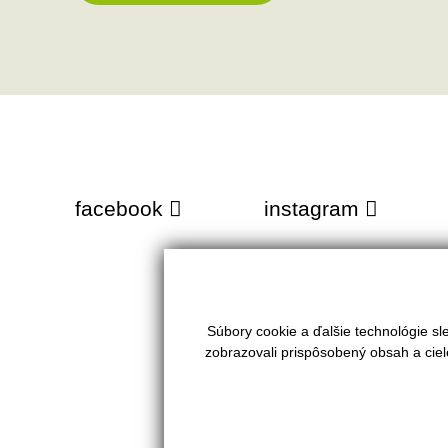
facebook
instagram
Súbory cookie a ďalšie technológie s
VAŠE REALITY s.r.o.
PONUKA
zobrazovali prispôsobený obsah a ciel
Tel.:
0905 436 650
Predaj
Mobil:
0915 753 000
Prenájom
E-mail:
info@vasereality.sk
Kúpa