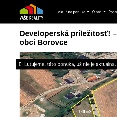
Aktuálna ponuka
O nás
Post
Developerská príležitosť!
obci Borovce
Ľutujeme, táto ponuka, už nie je aktuálna.