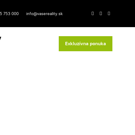
5 753 000
info@vasereality.sk
v
Exkluzívna ponuka