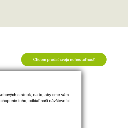
Chcem predať svoju nehnuteľnosť
 webových stránok, na to, aby sme vám
INFO
chopenie toho, odkiaľ naši návštevníci
Kontakt
Makléri
Napíšte nám