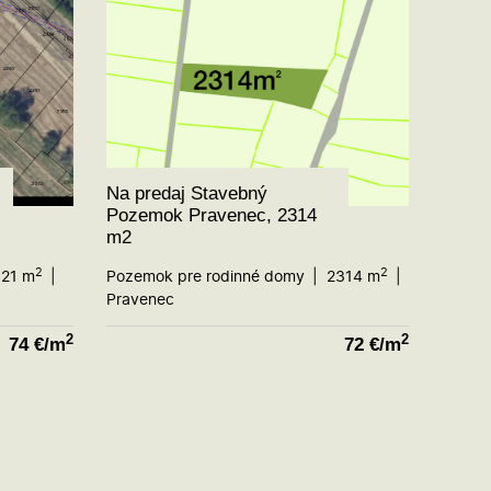
Na predaj Stavebný
Pozemok Pravenec, 2314
m2
2
2
21 m
Pozemok pre rodinné domy
2314 m
Pravenec
2
2
74
€/m
72
€/m