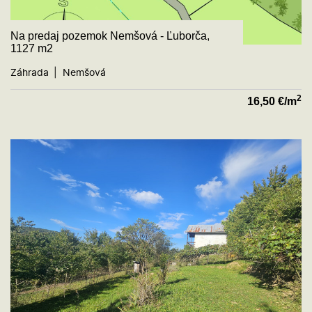
Na predaj pozemok Nemšová - Ľuborča,
1127 m2
Záhrada
Nemšová
2
16,50
€/m