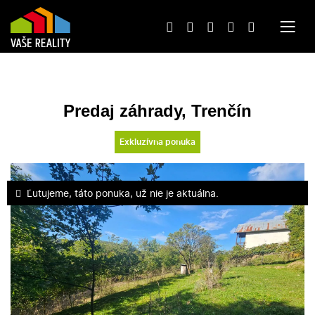
Predaj záhrady, Trenčín
Exkluzívna ponuka
Ľutujeme, táto ponuka, už nie je aktuálna.