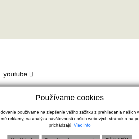
youtube
Používame cookies
ledovania používame na zlepšenie vášho zážitku z prehliadania našich
HĽADÁM
ené reklamy, na analýzu návštevnosti našich webových stránok a na po
Domy a budovy
prichádzajú.
Viac info
Byty
Komerčné objekty