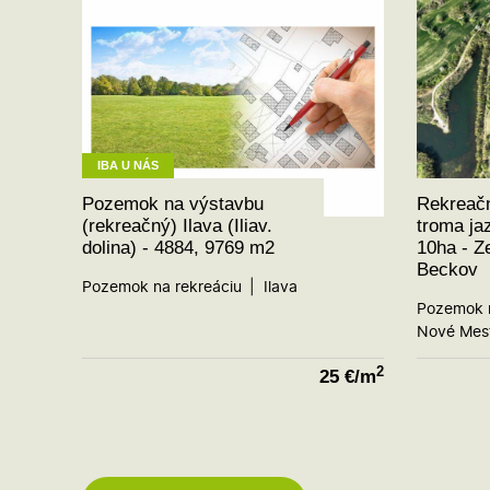
IBA U NÁS
Pozemok na výstavbu
Rekreač
(rekreačný) Ilava (Iliav.
troma ja
dolina) - 4884, 9769 m2
10ha - Z
Beckov
Pozemok na rekreáciu
Ilava
Pozemok n
Nové Mes
2
25
€/m