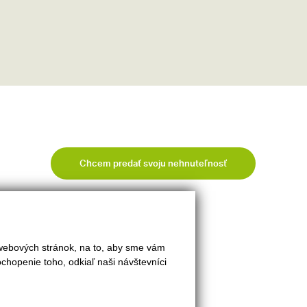
Chcem predať svoju nehnuteľnosť
 webových stránok, na to, aby sme vám
INFO
chopenie toho, odkiaľ naši návštevníci
Kontakt
Makléri
Napíšte nám