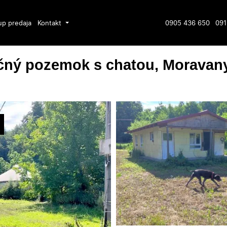
up predaja
Kontakt
0905 436 650
091
ný pozemok s chatou, Moravan