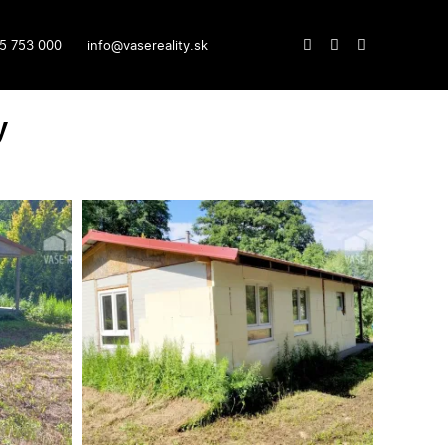
5 753 000
info@vasereality.sk
y