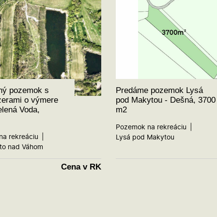
ný pozemok s
Predáme pozemok Lysá
zerami o výmere
pod Makytou - Dešná, 3700
elená Voda,
m2
Pozemok na rekreáciu
a rekreáciu
Lysá pod Makytou
to nad Váhom
Cena v RK