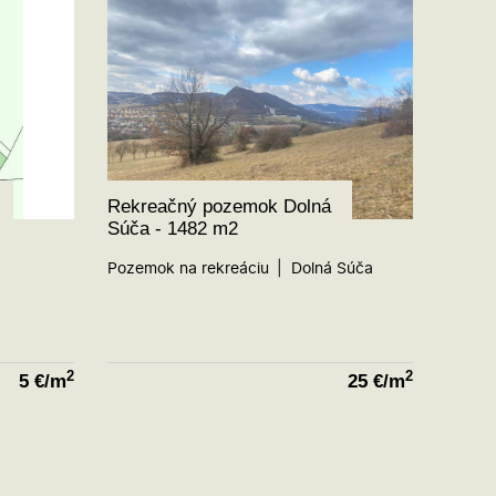
Rekreačný pozemok Dolná
Súča - 1482 m2
Pozemok na rekreáciu
Dolná Súča
2
2
5
€/m
25
€/m