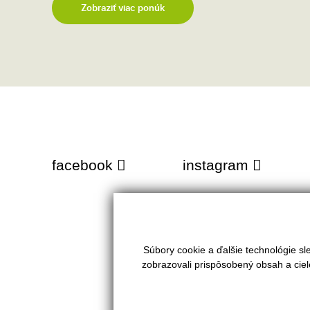
Zobraziť viac ponúk
facebook
instagram
Súbory cookie a ďalšie technológie s
VAŠE REALITY s.r.o.
PONUKA
zobrazovali prispôsobený obsah a ciel
Tel.:
0905 436 650
Predaj
Mobil:
0915 753 000
Prenájom
E-mail:
info@vasereality.sk
Kúpa