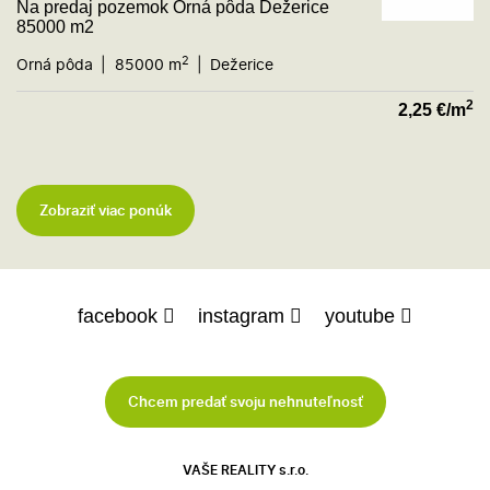
Na predaj pozemok Orná pôda Dežerice
85000 m2
2
Orná pôda
85000 m
Dežerice
2
2,25
€/m
Zobraziť viac ponúk
facebook
instagram
youtube
Chcem predať svoju nehnuteľnosť
VAŠE REALITY s.r.o.