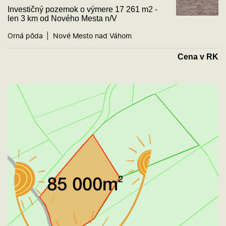
Investičný pozemok o výmere 17 261 m2 -
len 3 km od Nového Mesta n/V
Orná pôda
Nové Mesto nad Váhom
Cena v RK