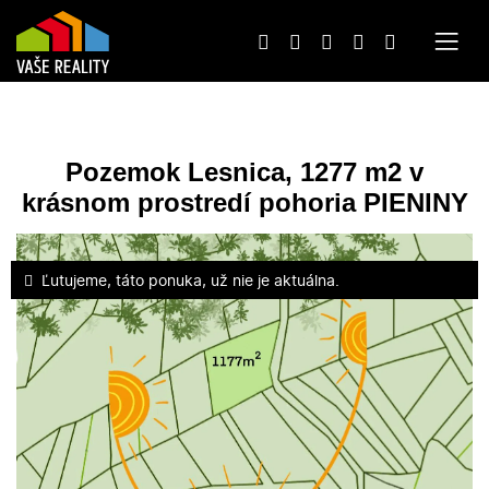
Pozemok Lesnica, 1277 m2 v
krásnom prostredí pohoria PIENINY
Ľutujeme, táto ponuka, už nie je aktuálna.