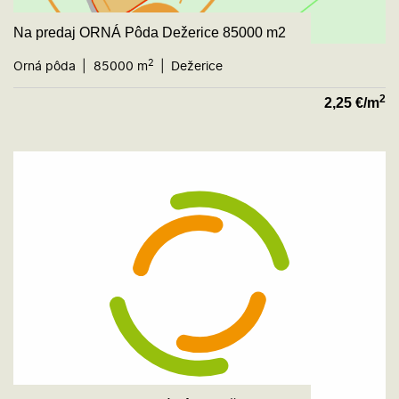
Na predaj ORNÁ Pôda Dežerice 85000 m2
2
Orná pôda
85000 m
Dežerice
2
2,25
€/m