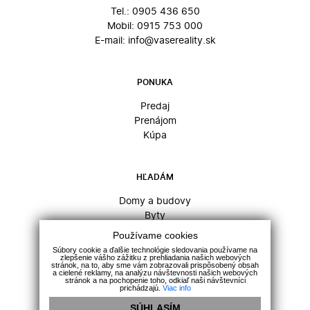
Tel.:
0905 436 650
Mobil:
0915 753 000
E-mail:
info@vasereality.sk
PONUKA
Predaj
Prenájom
Kúpa
HĽADÁM
Domy a budovy
Byty
Komerčné objekty
Používame cookies
Pozemky
Súbory cookie a ďalšie technológie sledovania používame na
zlepšenie vášho zážitku z prehliadania našich webových
stránok, na to, aby sme vám zobrazovali prispôsobený obsah
a cielené reklamy, na analýzu návštevnosti našich webových
stránok a na pochopenie toho, odkiaľ naši návštevníci
INFO
prichádzajú.
Viac info
SÚHLASÍM
Kontakt