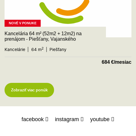
NOVÉ V PONUKE
Kancelária 64 m² (52m2 + 12m2) na
prenájom - Piešťany, Vajanského
2
Kancelárie
64 m
Piešťany
684
€/mesiac
Zobraziť viac ponúk
facebook
instagram
youtube