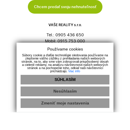
Chcem predať svoju nehnuteľnosť
VAŠE REALITY s.r.o.
Tel.:
0905 436 650
Mobil:
0915 753 000
E-mail:
info@vasereality.sk
Používame cookies
Súbory cookie a ďalšie technológie sledovania používame na
zlepšenie vášho zážitku z prehliadania našich webových
stránok, na to, aby sme vám zobrazovali prispôsobený obsah
PONUKA
a cielené reklamy, na analýzu návštevnosti našich webových
stránok a na pochopenie toho, odkiaľ naši návštevníci
prichádzajú.
Viac info
Predaj
SÚHLASÍM
Prenájom
Kúpa
Nesúhlasím
Zmeniť moje nastavenia
HĽADÁM
Domy a budovy
Byty
Komerčné objekty