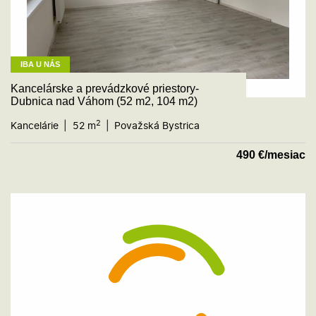
IBA U NÁS
Kancelárske a prevádzkové priestory-
Dubnica nad Váhom (52 m2, 104 m2)
2
Kancelárie
52 m
Považská Bystrica
490
€/mesiac