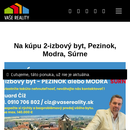
Na kúpu 2-izbový byt, Pezinok,
Modra, Súrne
Ľutujeme, táto ponuka, už nie je aktuálna.