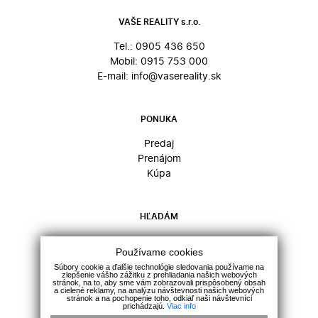
VAŠE REALITY s.r.o.
Tel.:
0905 436 650
Mobil:
0915 753 000
E-mail:
info@vasereality.sk
PONUKA
Predaj
Prenájom
Kúpa
HĽADÁM
Domy a budovy
Používame cookies
Byty
Súbory cookie a ďalšie technológie sledovania používame na
Komerčné objekty
zlepšenie vášho zážitku z prehliadania našich webových
stránok, na to, aby sme vám zobrazovali prispôsobený obsah
Pozemky
a cielené reklamy, na analýzu návštevnosti našich webových
stránok a na pochopenie toho, odkiaľ naši návštevníci
prichádzajú.
Viac info