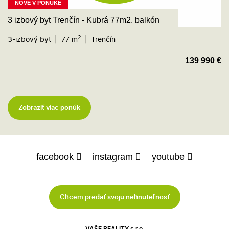
NOVÉ V PONUKE
3 izbový byt Trenčín - Kubrá 77m2, balkón
2
3-izbový byt
77 m
Trenčín
139 990
€
Zobraziť viac ponúk
facebook
instagram
youtube
Chcem predať svoju nehnuteľnosť
VAŠE REALITY s.r.o.