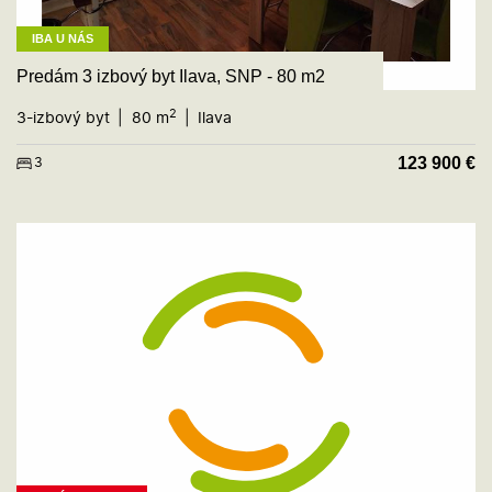
IBA U NÁS
Predám 3 izbový byt Ilava, SNP - 80 m2
2
3-izbový byt
80 m
Ilava
123 900
€
3