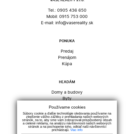
Tel.:
0905 436 650
Mobil:
0915 753 000
E-mail:
info@vasereality.sk
PONUKA
Predaj
Prenájom
Kúpa
HĽADÁM
Domy a budovy
Byty
Komerčné objekty
Používame cookies
Pozemky
Súbory cookie a ďalšie technológie sledovania používame na
zlepšenie vášho zážitku z prehliadania našich webových
stránok, na to, aby sme vám zobrazovali prispôsobený obsah
a cielené reklamy, na analýzu návštevnosti našich webových
stránok a na pochopenie toho, odkiaľ naši návštevníci
INFO
prichádzajú.
Viac info