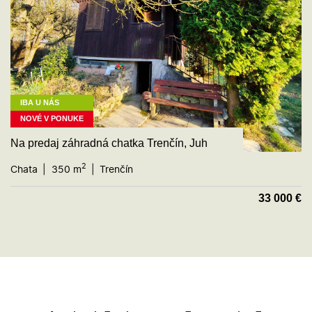
IBA U NÁS
NOVÉ V PONUKE
Na predaj záhradná chatka Trenčín, Juh
2
Chata
350 m
Trenčín
33 000
€