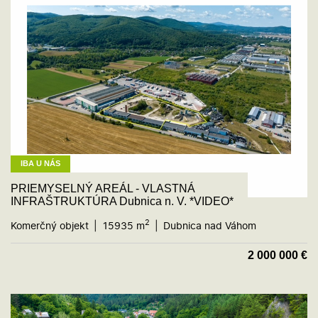
IBA U NÁS
PRIEMYSELNÝ AREÁL - VLASTNÁ
INFRAŠTRUKTÚRA Dubnica n. V. *VIDEO*
2
Komerčný objekt
15935 m
Dubnica nad Váhom
2 000 000
€