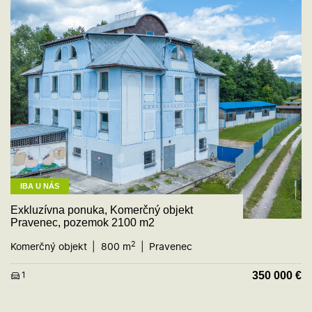
IBA U NÁS
Exkluzívna ponuka, Komerčný objekt
Pravenec, pozemok 2100 m2
2
Komerčný objekt
800 m
Pravenec
350 000
€
1