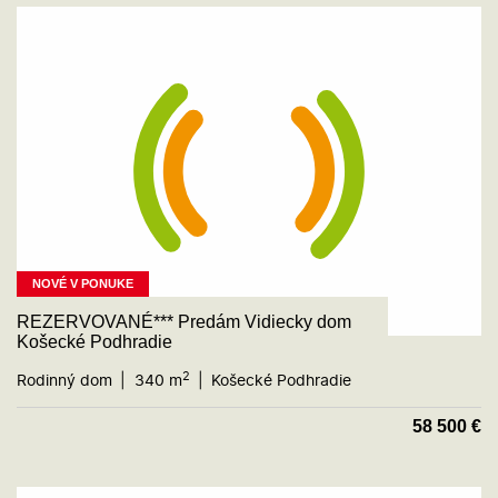
NOVÉ V PONUKE
REZERVOVANÉ*** Predám Vidiecky dom
Košecké Podhradie
2
Rodinný dom
340 m
Košecké Podhradie
58 500
€