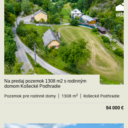
Na predaj pozemok 1308 m2 s rodinným
domom Košecké Podhradie
2
Pozemok pre rodinné domy
1308 m
Košecké Podhradie
94 000
€