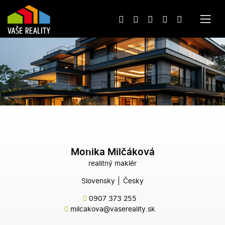
Monika Milčáková
realitný maklér
Slovensky
Česky
0907 373 255
milcakova@vasereality.sk