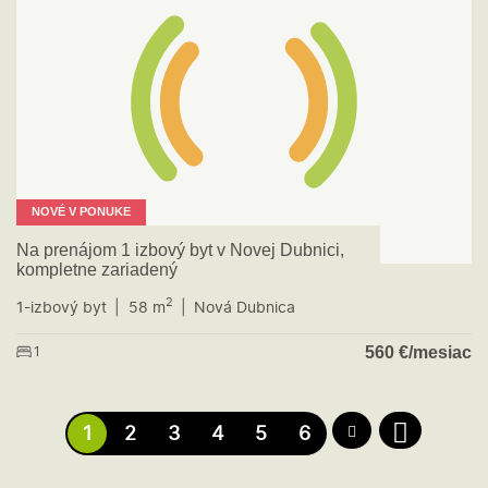
NOVÉ V PONUKE
Na prenájom 1 izbový byt v Novej Dubnici,
kompletne zariadený
2
1-izbový byt
58 m
Nová Dubnica
560
€/mesiac
1
1
2
3
4
5
6